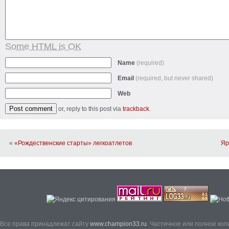
Some HTML is OK
Name
(required)
Email
(required, but never shared)
Web
or, reply to this post via
trackback
.
«
«Рождественские старты» легкоатлетов
Яр
Все права принадлежат сайту
www.champion33.ru
. Частичное или полное ко