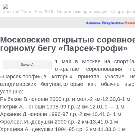
Золотой Фонд
Рио-2016
Спортивные организации
Спортафиша
Анонсы. Результаты.
Ремонт 
Московские открытые соревно
горному бегу «Парсек-трофи»
1 мая в Москве на спортба
Бажал А.
открытые соревнования п
«Парсек-трофи»,в которых приняла участие н
владимирских бегунов,которые как обычно выс
успешно
:
Рыбаков В.-юноши 2000 г.р. и мол.-2 км-12.30,0-1 м
Петрик А. -юноши 1998-99 г.р.-2 км-12.01,0 — 1 м
Арканов Д.-юноши 1996-97 г.р.-2 км-10.41,0- 1 м
Фролова И.-девушки 2000 г.р.-2 км-13.41,0-1 м
Хрящева А.-девушки 1994-95 г.р.-2 км-11.33,0-1 м