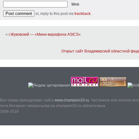
Web
or, reply to this post via
trackback
.
«
г.Жуковский — «Мини-марафона ASICS»
Открыт сайт Владимирской областной феде
Все права принадлежат сайту
www.champion33.ru
. Частичное или полное ко
сети Интернет гиперссылка на champion33.ru обязательна.
2008-2018