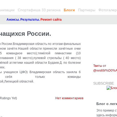
анизации
Спортафиша 33 региона
Блоги
Партнеры
Фотогалер
Анонсы. Результаты.
Ремонт сайта
чащихся России.
 России.Владимирская область по итогам финальных
дном зачёте.Нашей области принесли зачётные очки
5 командное место),тяжёлой гимнастики (10
плавания ( 38 место),пулевой стрельбы ( 40 место)
лёгкой атлетики нашей области Будаев Д. по болезни
Твиты от
иях.
@vvs69/%D0
ды учащихся ЦФО) Владимирская область заняла 6
ёд себя только команды
ой,Липецкой областей.
SUBSCRIBE
Ratings Yet)
Нет комментариев
Блог о лег
Это пример с
здесь информ