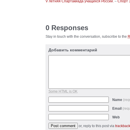
V летняя Спартакиада учащихся России.
–
Спорт 
0 Responses
Stay in touch with the conversation, subscribe to the
Добавить комментарий
Some HTML is OK
Name
(req
Email
(req
Web
or, reply to this post via
trackbac