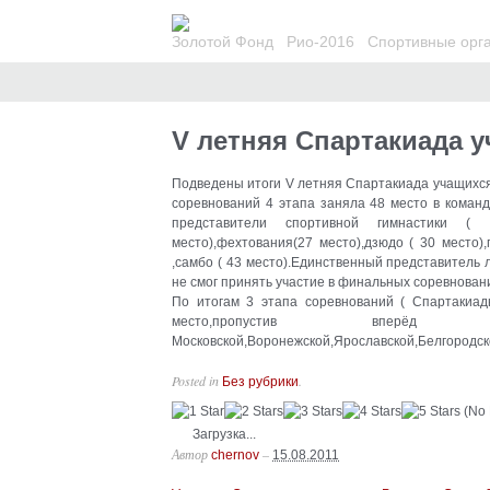
Золотой Фонд
Рио-2016
Спортивные орг
V летняя Спартакиада у
Подведены итоги V летняя Спартакиада учащихся
соревнований 4 этапа заняла 48 место в коман
представители спортивной гимнастики ( 
место),фехтования(27 место),дзюдо ( 30 место),
,самбо ( 43 место).Единственный представитель 
не смог принять участие в финальных соревнован
По итогам 3 этапа соревнований ( Спартакиа
место,пропустив впер
Московской,Воронежской,Ярославской,Белгородск
Posted in
.
Без рубрики
(No 
Загрузка...
Автор
–
chernov
15.08.2011