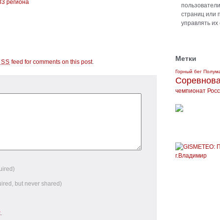
33 региона
пользователи 
страниц или 
управлять их
Метки
feed for comments on this post
.
RSS
Горный бег
Полум
Соревнов
чемпионат Рос
uired)
uired, but never shared)
k
.