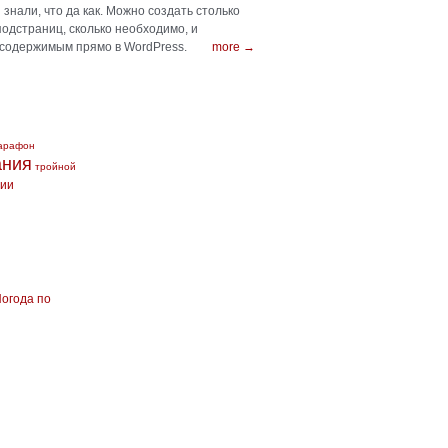
знали, что да как. Можно создать столько
подстраниц, сколько необходимо, и
 содержимым прямо в WordPress.
more →
арафон
ания
тройной
сии