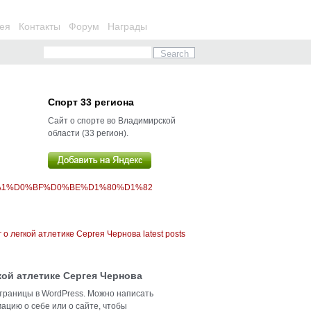
ея
Контакты
Форум
Награды
Спорт 33 региона
Сайт о спорте во Владимирской
области (33 регион).
%A1%D0%BF%D0%BE%D1%80%D1%82
кой атлетике Сергея Чернова
траницы в WordPress. Можно написать
ацию о себе или о сайте, чтобы