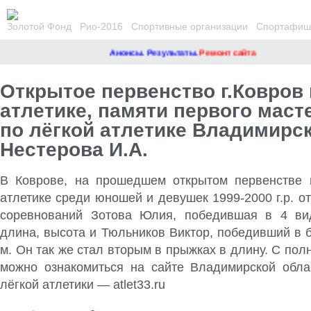
Золотой Фонд
Рио-2016
Спортивные организации
Спортафиша
Анонсы. Результаты.
Ремонт сайта
Открытое первенство г.Ковров 
атлетике, памяти первого маст
по лёгкой атлетике Владимирс
Нестерова И.А.
В Коврове, на прошедшем открытом первенстве 
атлетике среди юношей и девушек 1999-2000 г.р. о
соревнований Зотова Юлия, победившая в 4 вид
длина, высота и Тюльников Виктор, победивший в б
м. Он так же стал вторым в прыжках в длину. С по
можно ознакомиться на сайте Владимирской обл
лёгкой атлетики — atlet33.ru