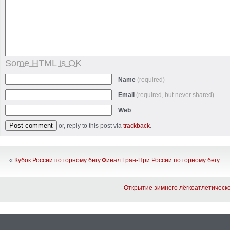
Some HTML is OK
Name
(required)
Email
(required, but never shared)
Web
or, reply to this post via
trackback
.
«
Кубок России по горному бегу.Финал Гран-При России по горному бегу.
Открытие зимнего лёгкоатлетическо