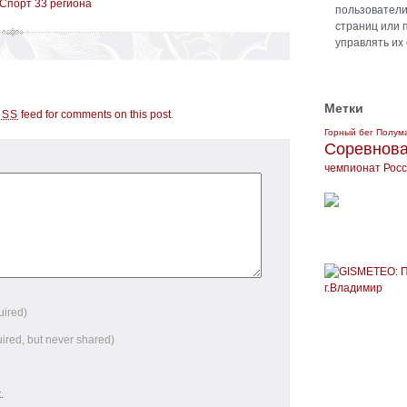
Спорт 33 региона
пользователи 
страниц или 
управлять их
Метки
feed for comments on this post
.
RSS
Горный бег
Полум
Соревнов
чемпионат Рос
uired)
uired, but never shared)
k
.