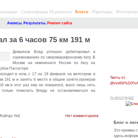
анизации
Спортафиша 33 региона
Блоги
Партнеры
Фотогалер
Анонсы. Результаты.
Ремонт сайта
 за 6 часов 75 км 191 м
Демьянов Влад успешно дебютировал в
соревнованиях по сверхмарафонскому бегу. В
Москве на чемпионате России по бегу на
Кубок Пассаторе
ходил в ночь с 17 на 18 февраля на велотреке в
Твиты от
км 191 м и занять 6 место в общем зачёте,проиграв
@vvs69/%D0
0 км в этот раз ему не покорился, всего лишь пять
 только пожелать Владу не останавливаться на
SUBSCRIBE
Ratings Yet)
Нет комментариев
Блог о лег
Это пример с
здесь информ