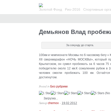
Золотой Фонд
Рио-2016
Спортивные орг
Демьянов Влад пробежал
За секунду до старта.
100км и чемпионате Москвы по 6-часовому бегу » 
XII сверхмарафон «НОЧЬ МОСКВЫ», который про
Крылатском, он сумел пробежать за 6 часов 75 
победителю около 12 км.К сожалению рубеж в 10
человек смогли пробежать 100 км. Остаётся
достигнутом.
Posted in
.
Без рубрики
(No 
Загрузка...
Автор
–
chernov
19.02.2012