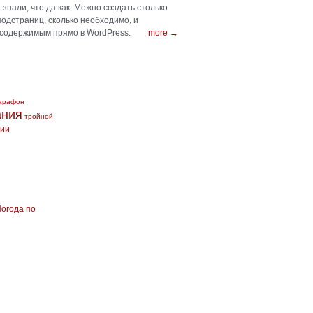
знали, что да как. Можно создать столько
подстраниц, сколько необходимо, и
 содержимым прямо в WordPress.
more →
арафон
ания
тройной
сии