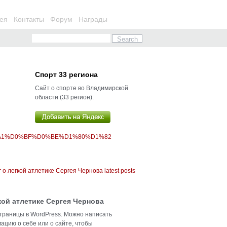
ея
Контакты
Форум
Награды
Спорт 33 региона
Сайт о спорте во Владимирской
области (33 регион).
%A1%D0%BF%D0%BE%D1%80%D1%82
кой атлетике Сергея Чернова
траницы в WordPress. Можно написать
ацию о себе или о сайте, чтобы