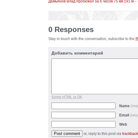
Демьянов Влад пробежал за 6 часов 75 км 191 м
–
0 Responses
Stay in touch with the conversation, subscribe to the
Добавить комментарий
Some HTML is OK
Name
(req
Email
(req
Web
or, reply to this post via
trackbac