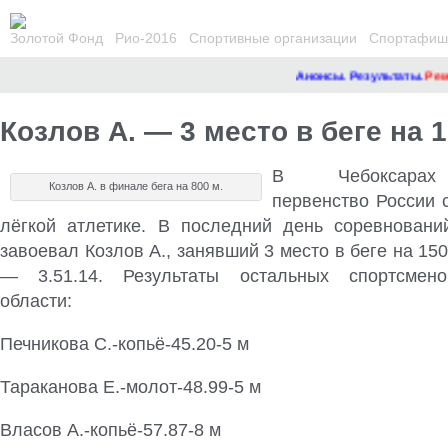
Золотой Фонд
Рио-2016
Спортивные организации
Спортафиша
Анонсы. Результаты.
Ремон
Козлов А. — 3 место в беге на 1
В Чебоксарах
Козлов А. в финале бега на 800 м.
первенство России 
лёгкой атлетике. В последний день соревнован
завоевал Козлов А., занявший 3 место в беге на 150
— 3.51.14
. Результаты остальных спортсмен
области:
Печникова С.-копьё-45.20-5 м
Тараканова Е.-молот-48.99-5 м
Власов А.-копьё-57.87-8 м