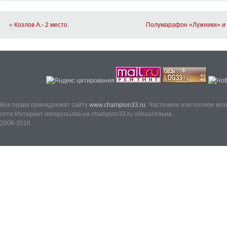
«
Козлов А.- 2 место.
Полумарафон «Лужники» и 
Все права принадлежат сайту
www.champion33.ru
. Частичное или полное ко
сети Интернет гиперссылка на champion33.ru обязательна.
2008-2018