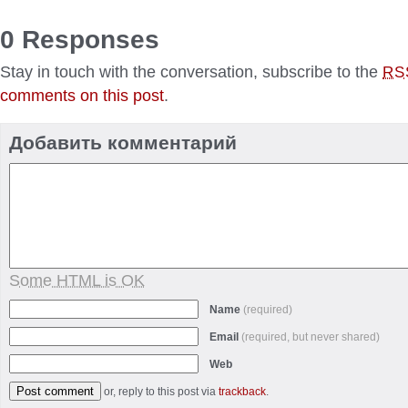
0 Responses
Stay in touch with the conversation, subscribe to the
RS
comments on this post
.
Добавить комментарий
Some HTML is OK
Name
(required)
Email
(required, but never shared)
Web
or, reply to this post via
trackback
.