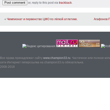
or, reply to this post via
trackback
.
«
Чемпионат и первенство ЦФО по лёгкой атлетике.
Агафонов П
Все права принадлежат сайту
www.champion33.ru
. Частичное или полное ко
сети Интернет гиперссылка на champion33.ru обязательна.
2008-2018