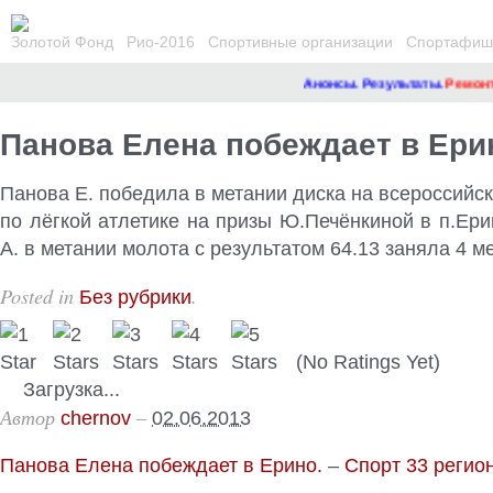
Золотой Фонд
Рио-2016
Спортивные организации
Спортафиша
Анонсы. Результаты.
Ремонт с
Панова Елена побеждает в Ери
Панова Е. победила в метании диска на всероссийс
по лёгкой атлетике на призы Ю.Печёнкиной в п.Ери
А. в метании молота с результатом 64.13 заняла 4 ме
Posted in
.
Без рубрики
(No Ratings Yet)
Загрузка...
Автор
–
chernov
02.06.2013
Панова Елена побеждает в Ерино.
–
Спорт 33 регио