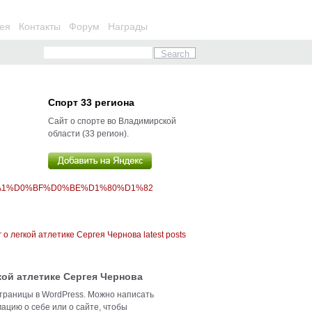
ея
Контакты
Форум
Награды
Спорт 33 региона
Сайт о спорте во Владимирской
области (33 регион).
%A1%D0%BF%D0%BE%D1%80%D1%82
кой атлетике Сергея Чернова
траницы в WordPress. Можно написать
ацию о себе или о сайте, чтобы