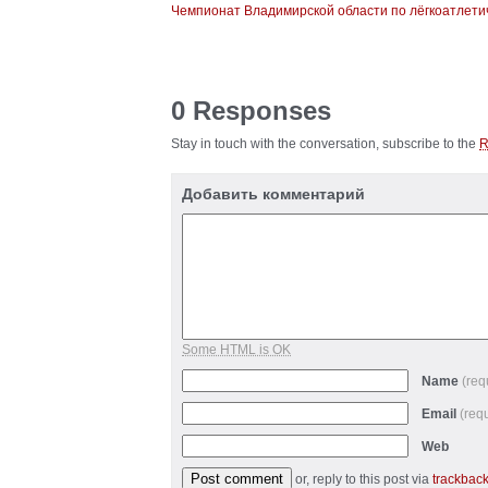
Чемпионат Владимирской области по лёгкоатлетич
0 Responses
Stay in touch with the conversation, subscribe to the
Добавить комментарий
Some HTML is OK
Name
(req
Email
(req
Web
or, reply to this post via
trackbac