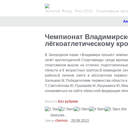
Золотой Фонд
Рио-2016
Спортивные орг
Анон
Чемпионат Владимирск
лёгкоатлетическому кро
В Загородном парке г.Владимира прошёл чемпион
зачёт круглогодичной Спартакиады среди муниц
спортсменов вышли на отлично подготовленные
области в 8 возрастных группах.В командном за
района.В личном заёте в абсолютном первенс
Халецкая М..Победителями первенства области в 
Т.,Святобогова Ю.,Пушкарёв М.,Яшунькина Ю.,Ми
ознакомиться на сайте областной федерации лёгк
Posted in
.
Без рубрики
(No 
Загрузка...
Автор
–
chernov
28.09.2013