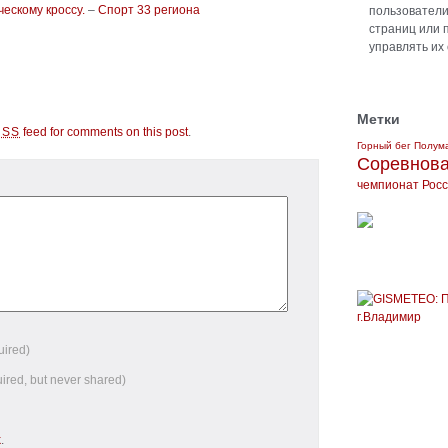
ескому кроссу.
–
Спорт 33 региона
пользователи 
страниц или 
управлять их
Метки
feed for comments on this post
.
RSS
Горный бег
Полум
Соревнов
чемпионат Рос
uired)
uired, but never shared)
k
.