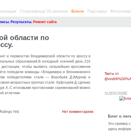
анизации
Спортафиша 33 региона
Блоги
Партнеры
Фотогалер
сы. Результаты.
Ремонт сайта
ой области по
ссу.
ат и первенство Владимирской области по кроссу в
ипальных образований.В холодный осенний день 210
 дистанции, чтобы выявить сильнейших кроссменов
чёте победили команды г.Владимира и Вязниковского
Твиты от
тве победителями стали — Воробьёв Д.(Муром) и
@vvs69/%D0
своих возрастных группах стали: Куфтырёв Д.,Цилько
щук А..С итоговыми протоколами соревнований можно
ой атлетики.
SUBSCRIBE
Ratings Yet)
Нет комментариев
Блог о лег
Это пример с
здесь информ