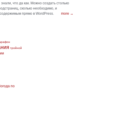
знали, что да как. Можно создать столько
подстраниц, сколько необходимо, и
 содержимым прямо в WordPress.
more →
арафон
ания
тройной
сии