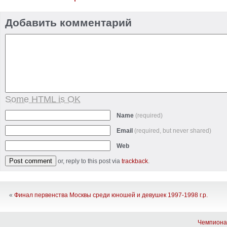
Добавить комментарий
Some HTML is OK
Name
(required)
Email
(required, but never shared)
Web
or, reply to this post via
trackback
.
«
Финал первенства Москвы среди юношей и девушек 1997-1998 г.р.
Чемпиона