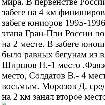
мира. В первенстве Росс
забеге на 4 км финиширов
забеге юниоров 1995-1996 
этапа Гран-При России п
на 2 месте. В забеге юнош
было равных бегунам из 
Ширшов Н.-1 место ,Фаязо
место, Солдатов В.- 4 ме
восьмым. Морозов Д. сред
на 2 км занял второе мест