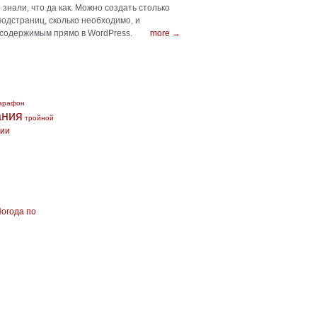
знали, что да как. Можно создать столько
подстраниц, сколько необходимо, и
 содержимым прямо в WordPress.
more →
арафон
ания
тройной
сии