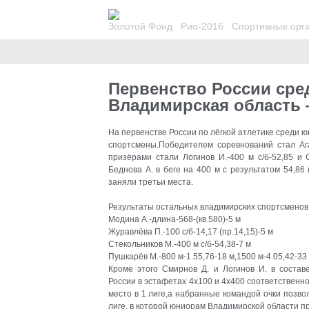
Золотой Фонд
Рио-2016
Спортивные орг
Первенство России ср
Владимирская область —
На первенстве России по лёгкой атлетике среди 
спортсмены.Победителем соревнований стал Ага
призёрами стали Логинов И.-400 м с/б-52,85 и 
Беднова А. в беге на 400 м с результатом 54,86
заняли третьи места
.
Результаты остальных владимирских спортсменов
Модина А.-длина-568-(кв.580)-5 м
Журавлёва П.-100 с/б-14,17 (пр.14,15)-5 м
Стекольников М.-400 м с/б-54,38-7 м
Пушкарёв М.-800 м-1.55,76-18 м,1500 м-4.05,42-33
Кроме этого Смирнов Д. и Логинов И. в соста
России в эстафетах 4х100 и 4х400 соответственн
место в 1 лиге,а набранные командой очки позво
лиге, в которой юниорам Владимирской области пр