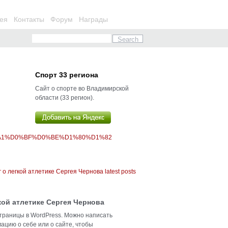
ея
Контакты
Форум
Награды
Спорт 33 региона
Сайт о спорте во Владимирской
области (33 регион).
%A1%D0%BF%D0%BE%D1%80%D1%82
кой атлетике Сергея Чернова
траницы в WordPress. Можно написать
ацию о себе или о сайте, чтобы