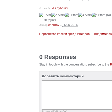
Posted in
.
Без рубрики
(No 
Загрузка...
Автор
–
chernov
16.06.2014
Первенство России среди юниоров — Владимирская
0 Responses
Stay in touch with the conversation, subscribe to the
Добавить комментарий
Some HTML is OK