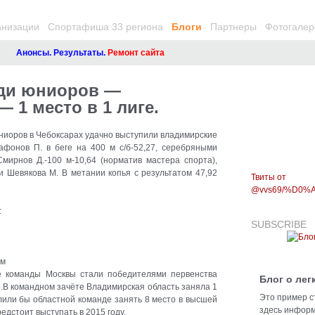
анизации
Спортафиша 33 региона
Блоги
Партнеры
Фотогалер
Анонсы. Результаты.
Ремонт сайта
еди юниоров —
 1 место в 1 лиге.
юниоров в Чебоксарах удачно выступили владимирские
фонов П. в беге на 400 м с/б-52,27, серебряными
Смирнов Д.-100 м-10,64 (норматив мастера спорта),
 и Шевякова М. В метании копья с результатом 47,92
Твиты от
@vvs69/%D0
:
SUBSCRIBE
 м
ве команды Москвы стали победителями первенства
Блог о лег
о.В командном зачёте Владимирская область заняла 1
Это пример с
лили бы областной команде занять 8 место в высшей
здесь информ
едстоит выступать в 2015 году.