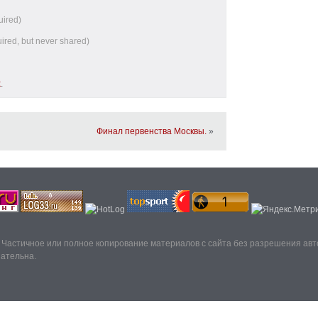
uired)
uired, but never shared)
k
.
Финал первенства Москвы.
»
. Частичное или полное копирование материалов с сайта без разрешения ав
зательна.