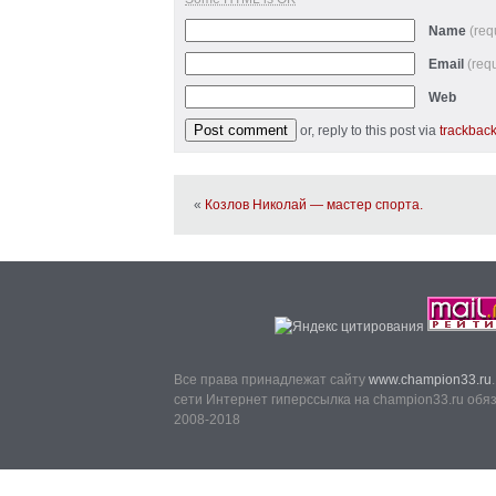
Name
(req
Email
(req
Web
or, reply to this post via
trackbac
«
Козлов Николай — мастер спорта.
Все права принадлежат сайту
www.champion33.ru
сети Интернет гиперссылка на champion33.ru обя
2008-2018