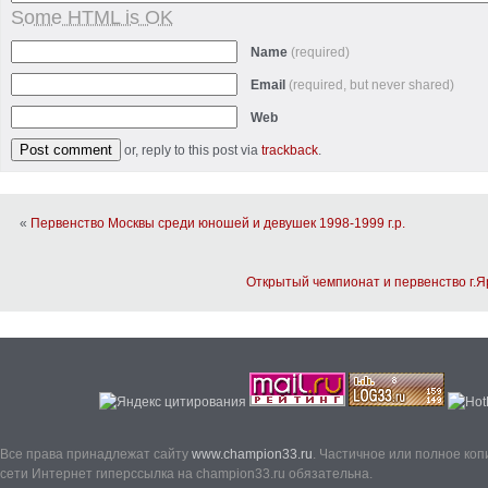
Some HTML is OK
Name
(required)
Email
(required, but never shared)
Web
or, reply to this post via
trackback
.
«
Первенство Москвы среди юношей и девушек 1998-1999 г.р.
Открытый чемпионат и первенство г.
Все права принадлежат сайту
www.champion33.ru
. Частичное или полное ко
сети Интернет гиперссылка на champion33.ru обязательна.