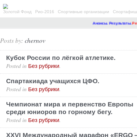
Золотой Фонд
Рио-2016
Спортивные организации
Спортафиша
Анонсы. Результаты.
Ремо
Posts by:
chernov
Кубок России по лёгкой атлетике.
Posted in
.
Без рубрики
Спартакиада учащихся ЦФО.
Posted in
.
Без рубрики
Чемпионат мира и первенство Европы
среди юниоров по горному бегу.
Posted in
.
Без рубрики
XXVI Международный марафон «ERGO