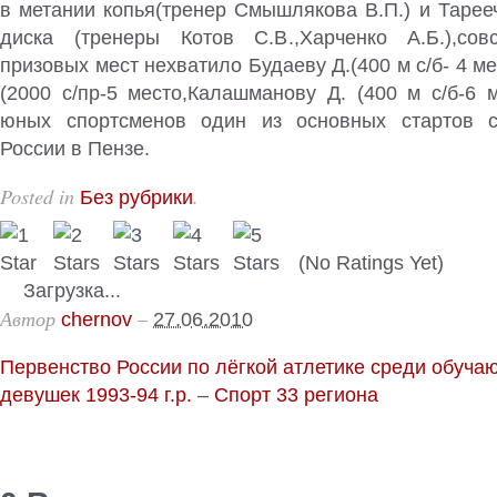
в метании копья(тренер Смышлякова В.П.) и Тарее
диска (тренеры Котов С.В.,Харченко А.Б.),со
призовых мест нехватило Будаеву Д.(400 м с/б- 4 ме
(2000 с/пр-5 место,Калашманову Д. (400 м с/б-6 
юных спортсменов один из основных стартов се
России в Пензе.
Posted in
.
Без рубрики
(No Ratings Yet)
Загрузка...
Автор
–
chernov
27.06.2010
Первенство России по лёгкой атлетике среди обуч
девушек 1993-94 г.р.
–
Спорт 33 региона