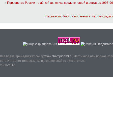
«
Первенство России по лёгкой атлетике среди юношей и девушек 1995-96 
Первенство России по лёгкой атлетике среди 
Все права принадлежат сайту
www.champion33.ru
. Частичное или полное ко
сети Интернет гиперссылка на champion33.ru обязательна.
2008-2018