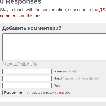
0 Responses
Stay in touch with the conversation, subscribe to the
RS
comments on this post
.
Добавить комментарий
Some HTML is OK
Name
(required)
Email
(required, but never shared)
Web
or, reply to this post via
trackback
.