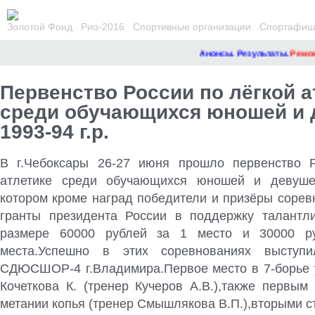
Золотой Фонд
Рио-2016
Спортивные организации
Спортафиша
Анонсы. Результаты.
Ремонт 
Первенство России по лёгкой а
среди обучающихся юношей и 
1993-94 г.р.
В г.Чебоксары 26-27 июня прошло первенство Р
атлетике среди обучающихся юношей и девушек 
котором кроме наград победители и призёры сорев
гранты президента России в поддержку талантл
размере 60000 рублей
за 1 место и 30000 р
места.Успешно в этих соревнованиях выступи
СДЮСШОР-4 г.Владимира.Первое место в 7-борье 
Кочеткова К. (тренер Кучеров А.В.),также первым
метании копья (тренер Смышлякова В.П.),вторыми с