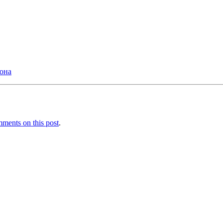
иона
ments on this post
.