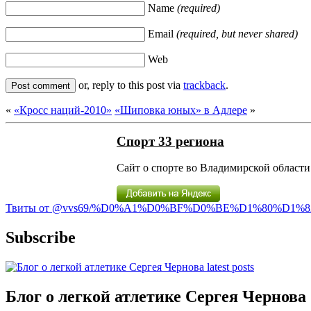
Name
(required)
Email
(required, but never shared)
Web
or, reply to this post via
trackback
.
«
«Кросс наций-2010»
«Шиповка юных» в Адлере
»
Спорт 33 региона
Сайт о спорте во Владимирской области 
Твиты от @vvs69/%D0%A1%D0%BF%D0%BE%D1%80%D1%8
Subscribe
Блог о легкой атлетике Сергея Чернова