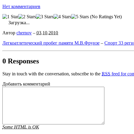
Нет комментариев
(No Ratings Yet)
Загрузка...
Автор
chernov
–
03.10.2010
Легкоатлетический пробег памяти М.В.Фрунзе
–
Спорт 33 рег
0 Responses
Stay in touch with the conversation, subscribe to the
RSS
feed for com
Добавить комментарий
Some HTML is OK