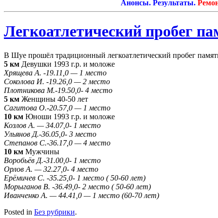
Анонсы. Результаты.
Ремонт 
Легкоатлетический пробег па
В Шуе прошёл традиционный легкоатлетический пробег памяти
5 км
Девушки 1993 г.р. и моложе
Хрящева А. -19.11,0 — 1 место
Соколова И. -19.26,0 — 2 место
Плотникова М.-19.50,0- 4 место
5 км
Женщины 40-50 лет
Сагитова О.-20.57,0 — 1 место
10 км
Юноши 1993 г.р. и моложе
Козлов А. — 34.07,0- 1 место
Ульянов Д.-36.05,0- 3 место
Степанов С.-36.17,0 — 4 место
10 км
Мужчины
Воробьёв Д.-31.00,0- 1 место
Орлов А. — 32.27,0- 4 место
Ерёмичев С. -35.25,0- 1 место ( 50-60 лет)
Морыганов В. -36.49,0- 2 место ( 50-60 лет)
Иванченко А. — 44.41,0 — 1 место (60-70 лет)
Posted in
Без рубрики
.