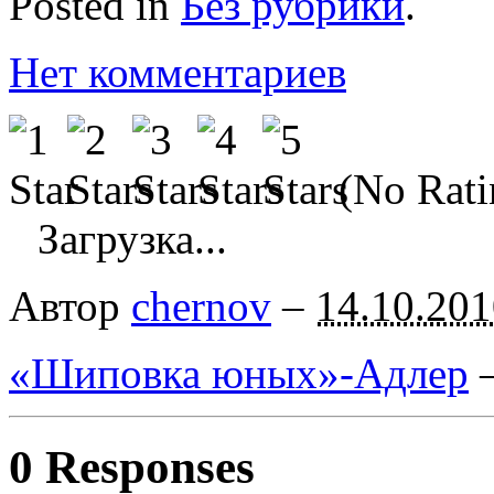
Posted in
Без рубрики
.
Нет комментариев
(No Rati
Загрузка...
Автор
chernov
–
14.10.201
«Шиповка юных»-Адлер
0 Responses