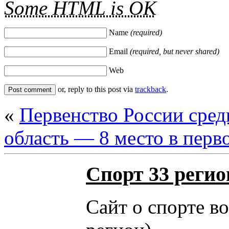
Some HTML is OK
Name
(required)
Email
(required, but never shared)
Web
or, reply to this post via
trackback
.
«
Первенство России сре
область — 8 место в перв
Спорт 33 регио
Сайт о спорте в