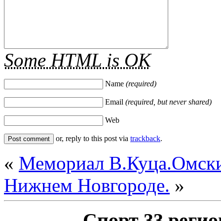
Some HTML is OK
Name
(required)
Email
(required, but never shared)
Web
or, reply to this post via
trackback
.
«
Мемориал В.Куца.Омск
Нижнем Новгороде.
»
Спорт 33 регио