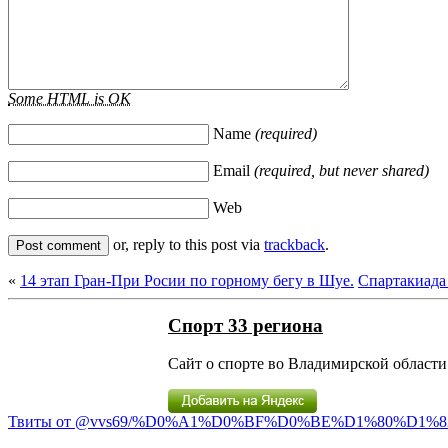
Some HTML is OK
Name
(required)
Email
(required, but never shared)
Web
or, reply to this post via
trackback
.
«
14 этап Гран-При Росии по горному бегу в Шуе.
Спартакиада
Спорт 33 региона
Сайт о спорте во Владимирской области 
Твиты от @vvs69/%D0%A1%D0%BF%D0%BE%D1%80%D1%8