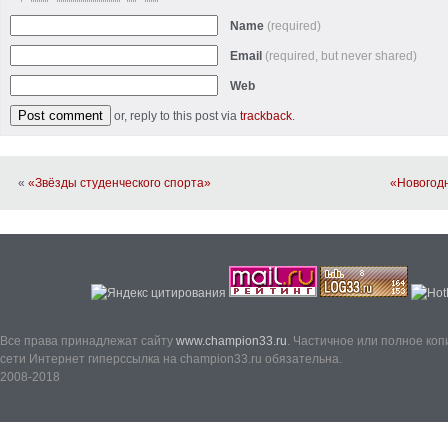
Name
(required)
Email
(required, but never shared)
Web
or, reply to this post via
trackback
.
«
«Звёзды студенческого спорта»
«Новогодн
Все права принадлежат сайту
www.champion33.ru
. Частичное или полное ко
сети Интернет гиперссылка на champion33.ru обязательна.
2008-2018