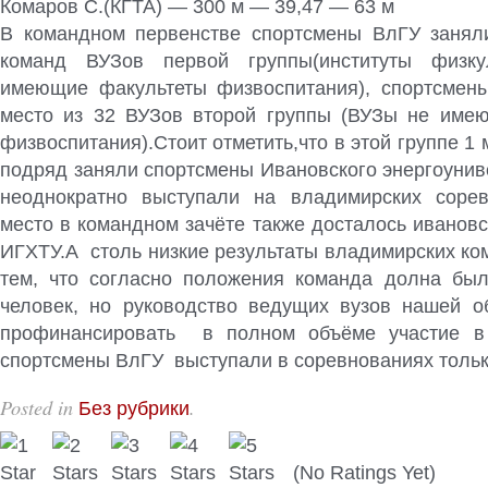
Комаров С.(КГТА) — 300 м — 39,47 — 63 м
В командном первенстве спортсмены ВлГУ занял
команд ВУЗов первой группы(институты физк
имеющие факультеты физвоспитания), спортсмен
место из 32 ВУЗов второй группы (ВУЗы не име
физвоспитания).Стоит отметить,что в этой группе 1 
подряд заняли спортсмены Ивановского энергоунив
неоднократно выступали на владимирских сорев
место в командном зачёте также досталось иванов
ИГХТУ.А столь низкие результаты владимирских ко
тем, что согласно положения команда долна был
человек, но руководство ведущих вузов нашей о
профинансировать в полном объёме участие в 
спортсмены ВлГУ выступали в соревнованиях тольк
Posted in
.
Без рубрики
(No Ratings Yet)