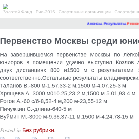
Золотой Фонд
Рио-2016
Спортивные организации
Спортафиша
Анонсы. Результаты.
Ремонт 
Первенство Москвы среди юни
На завершившемся первенстве Москвы по лёгкой
юниоров в помещении удачно выступил Козлов А
двух дистанциях 800 и1500 м с результатами 1
соответственно.Остальные результаты владимирски
Таланов В.-800 м-1.57,33-2 м,1500 м-4.07,25-3 м
Хрящева А.-3000 м010.25,23-2 м,1500 м-5.01,93-4 м
Рогов А.-60 с/б-8,52-4 м,200 м-23,55-12 м
Пичужкин С.-длина-640-5 м
Вуймин М.-3000 м-9.36,37-11 м,1500 м-4.24,78-15 м
Posted in
.
Без рубрики