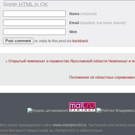
Some HTML is OK
Name
(required)
Email
(required, but never shared)
Web
or, reply to this post via
trackback
.
«
Открытый чемпионат и первенство Ярославской области-Чемпионат и п
Положение об областных соревновани
Все права принадлежат сайту
www.champion33.ru
. Частичное или полное ко
сети Интернет гиперссылка на champion33.ru обязательна.