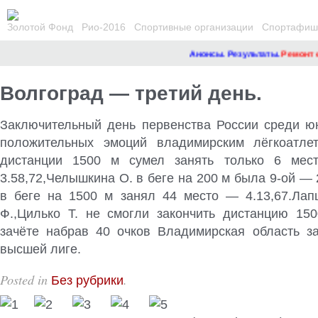
Золотой Фонд
Рио-2016
Спортивные организации
Спортафиша
Анонсы. Результаты.
Ремонт са
Волгоград — третий день.
Заключительный день первенства России среди ю
положительных эмоций владимирским лёгкоатлет
дистанции 1500 м сумел занять только 6 мест
3.58,72,Челышкина О. в беге на 200 м была 9-ой — 
в беге на 1500 м занял 44 место — 4.13,67.Лап
Ф.,Цилько Т. не смогли закончить дистанцию 15
зачёте набрав 40 очков Владимирская область з
высшей лиге.
Posted in
.
Без рубрики