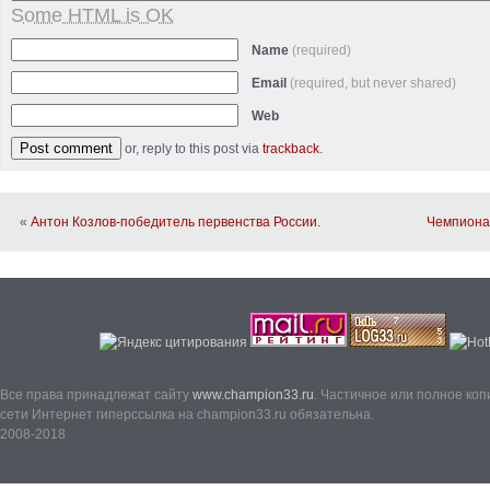
Some HTML is OK
Name
(required)
Email
(required, but never shared)
Web
or, reply to this post via
trackback
.
«
Антон Козлов-победитель первенства России.
Чемпиона
Все права принадлежат сайту
www.champion33.ru
. Частичное или полное ко
сети Интернет гиперссылка на champion33.ru обязательна.
2008-2018