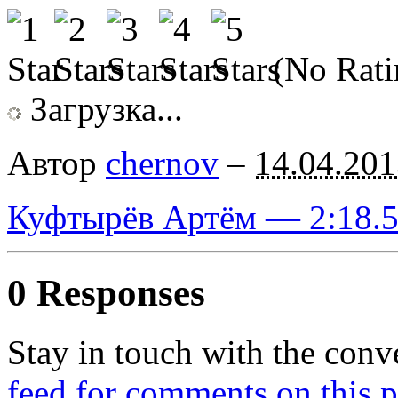
(No Rati
Загрузка...
Автор
chernov
–
14.04.201
Куфтырёв Артём — 2:18.52
0 Responses
Stay in touch with the conv
feed for comments on this p