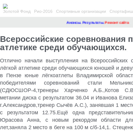
Золотой Фонд
Рио-2016
Спортивные организации
Спортафиша
Анонсы. Результаты.
Ремонт сайта
Всероссийские соревнования п
атлетике среди обучающихся.
Отлично начали выступления на Всероссийских 
лёгкой атлетике среди обучающихся юношей и девуш
в Пензе юные лёгкоатлеты Владимирской област
победителями соревнований стали Мельник
(СДЮСШОР-4,тренеры Харченко А.Б.,Котов С.В
метании диска с результатом 36.04 и Иванова Ел
г.Александров,тренер Сычёв А.С.), занявшая 1 мест
с результатом 12.75.Ещё одна представительни
Юрасова Анна, с новым рекордом области дл
лет,заняла 2 место в беге на 100 м с/б-14,1. Стеценк