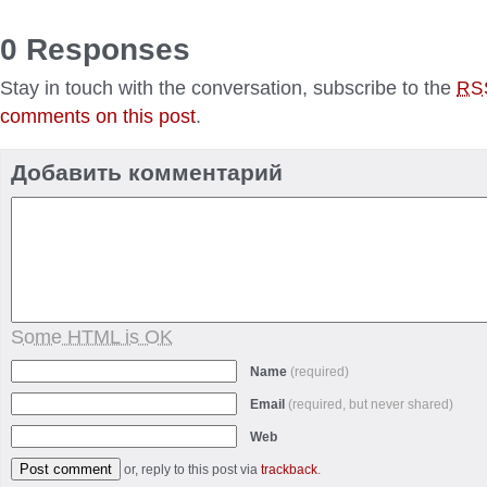
0 Responses
Stay in touch with the conversation, subscribe to the
RS
comments on this post
.
Добавить комментарий
Some HTML is OK
Name
(required)
Email
(required, but never shared)
Web
or, reply to this post via
trackback
.