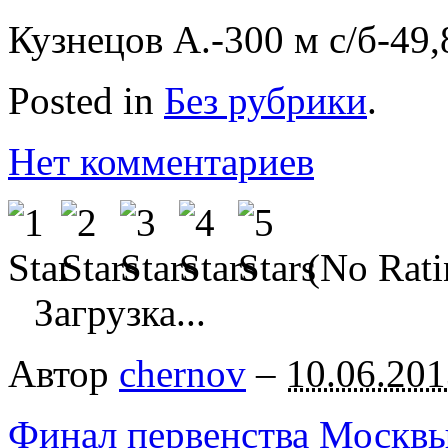
Кузнецов А.-300 м с/б-49,
Posted in
Без рубрики
.
Нет комментариев
(No Rati
Загрузка...
Автор
chernov
–
10.06.201
Финал первенства Москвы