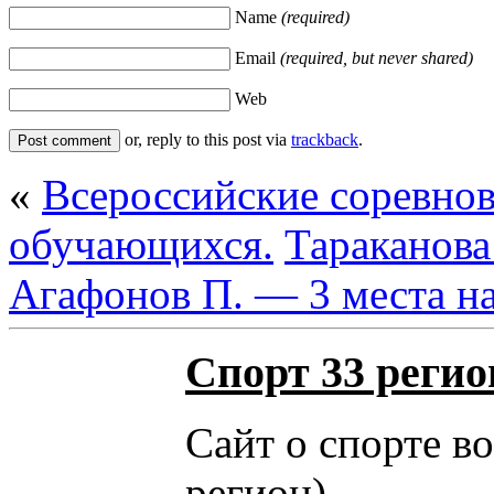
Name
(required)
Email
(required, but never shared)
Web
or, reply to this post via
trackback
.
«
Всероссийские соревнов
обучающихся.
Тараканова 
Агафонов П. — 3 места на
Спорт 33 регио
Сайт о спорте в
регион).