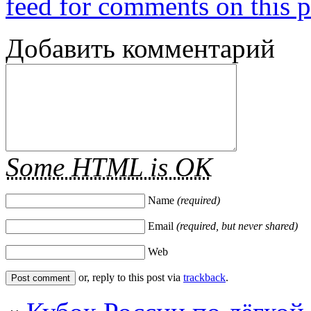
feed for comments on this p
Добавить комментарий
Some HTML is OK
Name
(required)
Email
(required, but never shared)
Web
or, reply to this post via
trackback
.