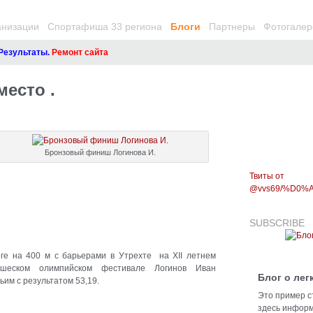
анизации
Спортафиша 33 региона
Блоги
Партнеры
Фотогалер
езультаты.
Ремонт сайта
место .
Бронзовый финиш Логинова И.
Твиты от
@vvs69/%D0
SUBSCRIBE
ге на 400 м с барьерами в Утрехте на ХII летнем
ошеском олимпийском фестивале Логинов Иван
Блог о лег
им с результатом 53,19.
Это пример с
здесь информ