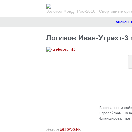
Золотой Фонд
Рио-2016
Спортивные орг
Анонсы. Р
Логинов Иван-Утрехт-3 
В финальном забе
Европейском юн
финишировал треть
Posted in
.
Без рубрики