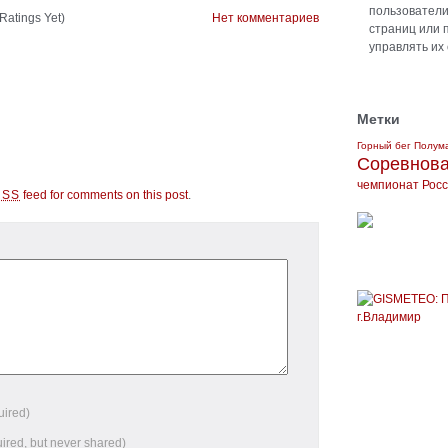
пользователи 
Ratings Yet)
Нет комментариев
страниц или 
управлять их
Метки
Горный бег
Полум
Соревнов
чемпионат Рос
feed for comments on this post
.
RSS
uired)
uired, but never shared)