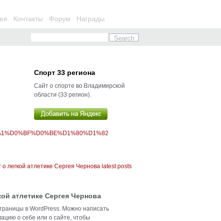
ея
Контакты
Форум
Награды
Спорт 33 региона
Сайт о спорте во Владимирской
области (33 регион).
%A1%D0%BF%D0%BE%D1%80%D1%82
кой атлетике Сергея Чернова
траницы в WordPress. Можно написать
ацию о себе или о сайте, чтобы