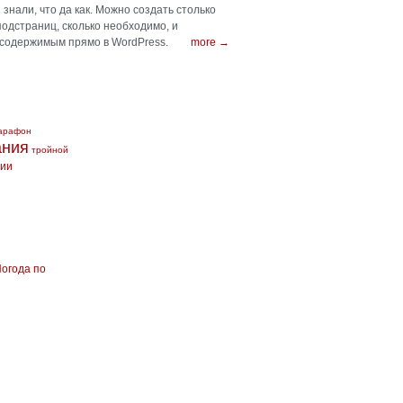
знали, что да как. Можно создать столько
подстраниц, сколько необходимо, и
 содержимым прямо в WordPress.
more →
арафон
ания
тройной
сии