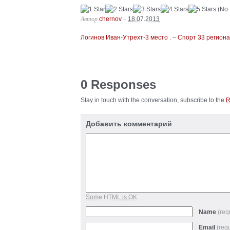
(No 
Автор
–
chernov
18.07.2013
Логинов Иван-Утрехт-3 место .
–
Спорт 33 региона
0 Responses
Stay in touch with the conversation, subscribe to the
Добавить комментарий
Some HTML is OK
Name
(req
Email
(req