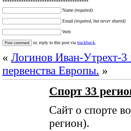
Name
(required)
Email
(required, but never shared)
Web
or, reply to this post via
trackback
.
«
Логинов Иван-Утрехт-3 
первенства Европы.
»
Спорт 33 регио
Сайт о спорте в
регион).