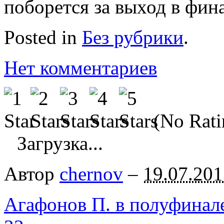
поборется за выход в фина
Posted in
Без рубрики
.
Нет комментариев
(No Rati
Загрузка...
Автор
chernov
–
19.07.201
Агафонов П. в полуфинал