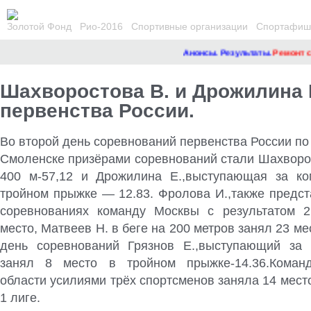
Золотой Фонд
Рио-2016
Спортивные организации
Спортафиша
Анонсы. Результаты.
Ремонт сай
Шахворостова В. и Дрожилина 
первенства России.
Во второй день соревнований первенства России по 
Смоленске призёрами соревнований стали Шахворос
400 м-57,12 и Дрожилина Е.,выступающая за ко
тройном прыжке — 12.83. Фролова И.,также предст
соревнованиях команду Москвы с результатом 2
место, Матвеев Н. в беге на 200 метров занял 23 ме
день соревнований Грязнов Е.,выступающий за 
занял 8 место в тройном прыжке-14.36.Коман
области усилиями трёх спортсменов заняла 14 место 
1 лиге.