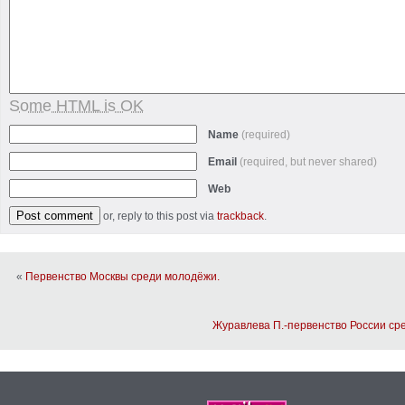
Some HTML is OK
Name
(required)
Email
(required, but never shared)
Web
or, reply to this post via
trackback
.
«
Первенство Москвы среди молодёжи.
Журавлева П.-первенство России ср