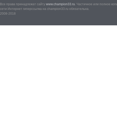
Все права принадлежат сайту
www.champion33.ru
. Частичное или полное ко
сети Интернет гиперссылка на champion33.ru обязательна.
2008-2018