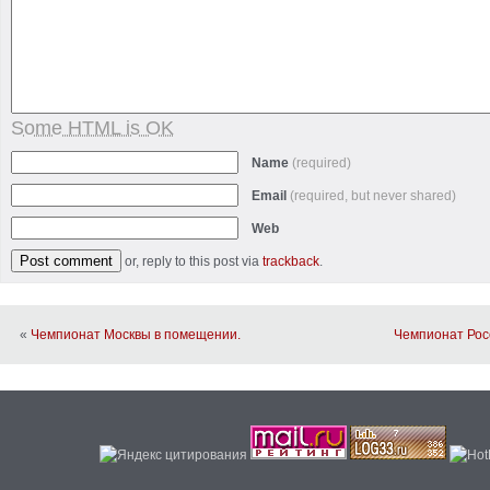
Some HTML is OK
Name
(required)
Email
(required, but never shared)
Web
or, reply to this post via
trackback
.
«
Чемпионат Москвы в помещении.
Чемпионат Росс