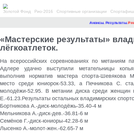
Золотой Фонд
Рио-2016
Спортивные организации
Спортафиша
Анонсы. Результаты.
Ремо
«Мастерские результаты» вла
лёгкоатлеток.
На всероссийских соревнованиях по метаниям п
Адлере удачно выступили метательницы копь
выполнив норматив мастера спорта-Шевякова М
место среди юниорок-53.33, а Печникова С. ст
молодёжи-52.95. В метании диска среди женщин
Е.-61.23.Результаты остальных владимирских спорт
Бортникова А.-диск-молодёжь-35.40-4 м
Мельникова А.-диск-дев.-36.81-6 м
Семёнов Г.-диск-юниоры-42.28-6 м
Лысенко А.-молот-жен.-62.65-7 м