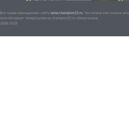
Все права принадлежат сайту
www.champion33.ru
. Частичное или полное ко
сети Интернет гиперссылка на champion33.ru обязательна.
2008-2018