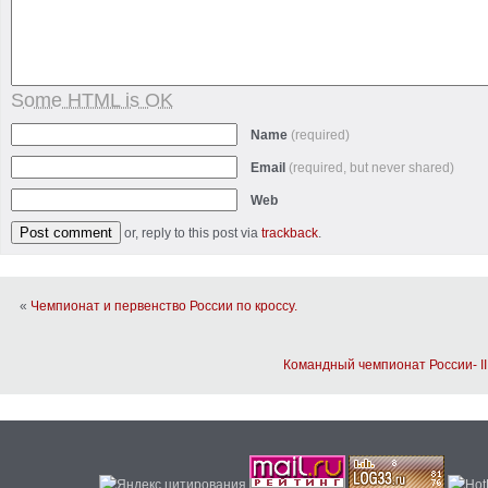
Some HTML is OK
Name
(required)
Email
(required, but never shared)
Web
or, reply to this post via
trackback
.
«
Чемпионат и первенство России по кроссу.
Командный чемпионат России- I