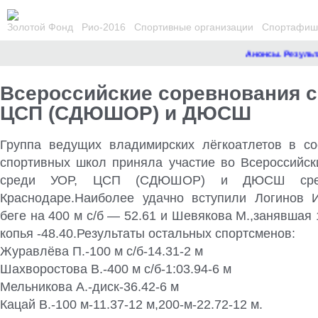
Золотой Фонд
Рио-2016
Спортивные организации
Спортафиша
Анонсы. Результа
Всероссийские соревнования с
ЦСП (СДЮШОР) и ДЮСШ
Группа ведущих владимирских лёгкоатлетов в со
спортивных школ приняла участие во Всероссийск
среди УОР, ЦСП (СДЮШОР) и ДЮСШ сре
Краснодаре.Наиболее удачно вступили Логинов 
беге на 400 м с/б — 52.61 и Шевякова М.,занявшая 
копья -48.40.Результаты остальных спортсменов:
Журавлёва П.-100 м с/б-14.31-2 м
Шахворостова В.-400 м с/б-1:03.94-6 м
Мельникова А.-диск-36.42-6 м
Кацай В.-100 м-11.37-12 м,200-м-22.72-12 м.