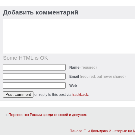
Добавить комментарий
Some HTML is OK
Name
(required)
Email
(required, but never shared)
Web
or, reply to this post via
trackback
.
«
Первенство России среди юношей и девушек.
Панова Е. и Давыдова И.- вторые на