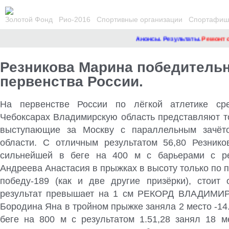
Золотой Фонд
Рио-2016
Спортивные организации
Спортафиша
Анонсы. Результаты.
Ремонт са
Резникова Марина победитель
первенства России.
На первенстве России по лёгкой атлетике с
Чебоксарах Владимирскую область представляют т
выступающие за Москву с параллельным зачёт
области. С отличным результатом 56,80 Резник
сильнейшей в беге на 400 м с барьерами с рез
Андреева Анастасия
в прыжках в высоту только по 
победу-189 (как и две другие призёрки), стоит о
результат превышает на 1 см РЕКОРД ВЛАДИМ
Бородина Яна в тройном прыжке заняла 2 место -14.
беге на 800 м с результатом 1.51,28 занял 18 м